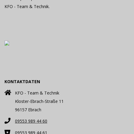
C
KFO - Team & Technik.
H
N
I
K
KONTAKTDATEN
KFO - Team & Technik
Kloster-Ebrach-Straße 11
96157 Ebrach
09553 989 44 60
09553 989 44 61