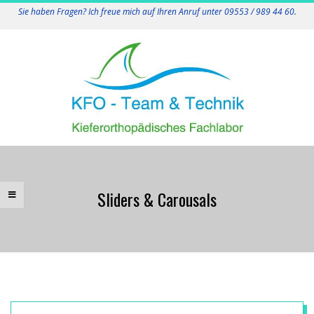
Skip
Sie haben Fragen? Ich freue mich auf Ihren Anruf unter 09553 / 989 44 60.
to
content
K
Primary
F
Navigation
Sliders & Carousals
Menu
O
-
T