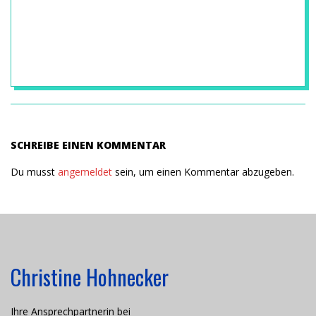
E
A
M
2015-
03-
U
16
SCHREIBE EINEN KOMMENTAR
N
Du musst
angemeldet
sein, um einen Kommentar abzugeben.
D
T
Christine Hohnecker
E
Ihre Ansprechpartnerin bei