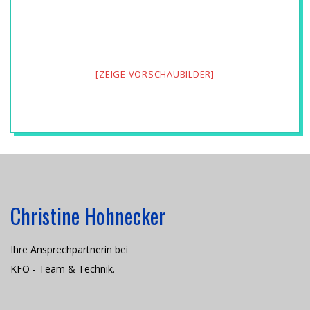
H
N
[ZEIGE VORSCHAUBILDER]
I
K
2017-
03-
27
Christine Hohnecker
Ihre Ansprechpartnerin bei
KFO - Team & Technik.