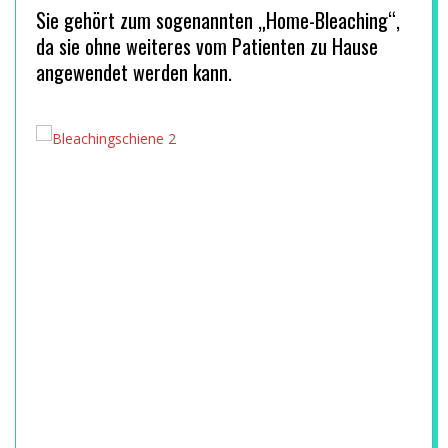
E
Sie gehört zum sogenannten „Home-Bleaching“,
A
da sie ohne weiteres vom Patienten zu Hause
angewendet werden kann.
M
U
N
D
T
E
C