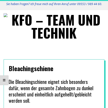
Skip
Sie haben Fragen? Ich freue mich auf Ihren Anruf unter 09553 / 989 44 60.
to
content
K
Primary
F
Navigation
Menu
O
Bleachingschiene
-
Die Bleachingschiene eignet sich besonders
dafür, wenn der gesamte Zahnbogen zu dunkel
T
erscheint und einheitlich aufgehellt/gebleicht
werden soll.