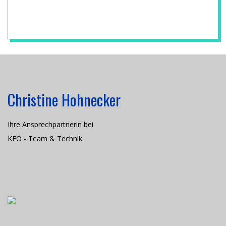
H
N
2017-
03-
I
12
K
Christine Hohnecker
Ihre Ansprechpartnerin bei
KFO - Team & Technik.