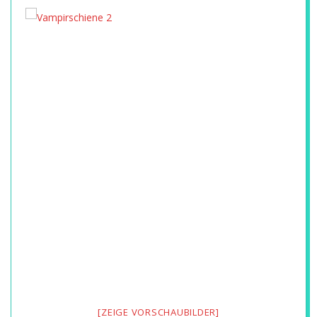
E
A
M
U
N
D
T
E
C
[ZEIGE VORSCHAUBILDER]