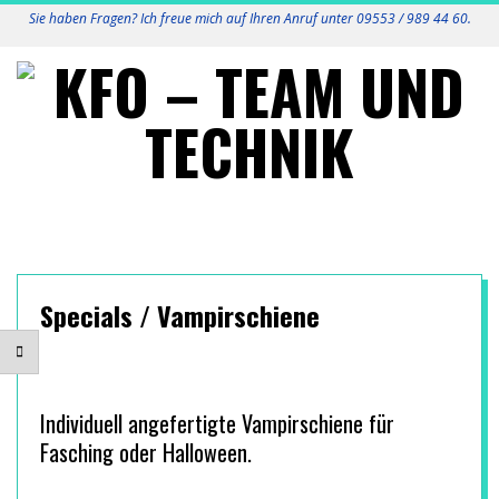
Skip
Sie haben Fragen? Ich freue mich auf Ihren Anruf unter 09553 / 989 44 60.
to
content
K
Primary
F
Navigation
Menu
O
Specials / Vampirschiene
-
T
Individuell angefertigte Vampirschiene für
Fasching oder Halloween.