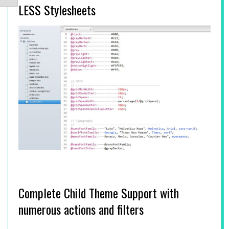
LESS Stylesheets
E
A
M
U
N
D
T
Complete Child Theme Support with
E
numerous actions and filters