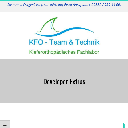
Skip
Sie haben Fragen? Ich freue mich auf Ihren Anruf unter 09553 / 989 44 60.
to
content
K
Primary
F
Navigation
Developer Extras
Menu
O
-
T