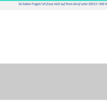
Skip
Sie haben Fragen? Ich freue mich auf Ihren Anruf unter 09553 / 989 4
to
content
K
Primary
F
Navigation
Menu
O
-
T