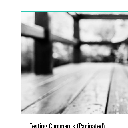
E
A
M
U
N
D
T
E
Testing Comments (Paginated)