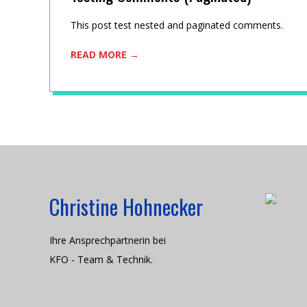
C
2015-
This post test nested and paginated comments.
H
01-
READ MORE →
12
N
I
K
Christine Hohnecker
Ihre Ansprechpartnerin bei
KFO - Team & Technik.